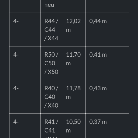
neu
4-
R44 /
12,02
0,44 m
75
C44
m
/ X44
4-
R50 /
11,70
0,41 m
65
C50
m
/ X50
4-
R40 /
11,78
0,43 m
65
C40
m
/ X40
4-
R41 /
10,50
0,37 m
bi
C41
m