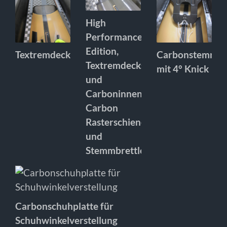
High
Performance
Edition,
Textremdecks
Carbonstemmbr
Textremdecks
mit 4° Knick
und
Carboninnenlage,
Carbon
Rasterschiene
und
Stemmbrettleiste
Carbonschuhplatte für
Schuhwinkelverstellung