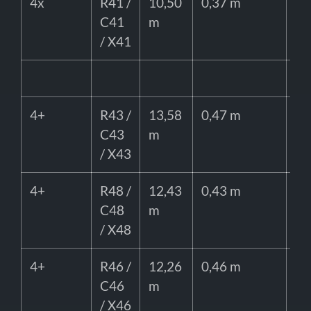
4x
R41 /
10,50
0,37 m
bi
C41
m
/ X41
4+
R43 /
13,58
0,47 m
85
C43
m
/ X43
4+
R48 /
12,43
0,43 m
80
C48
m
/ X48
4+
R46 /
12,26
0,46 m
70
C46
m
/ X46