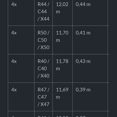
4x
R44 /
12,02
0,44 m
75
C44
m
/ X44
4x
R50 /
11,70
0,41 m
65
C50
m
/ X50
4x
R40 /
11,78
0,43 m
65
C40
m
/ X40
4x
R47 /
11,69
0,39 m
65
C47
m
/ X47