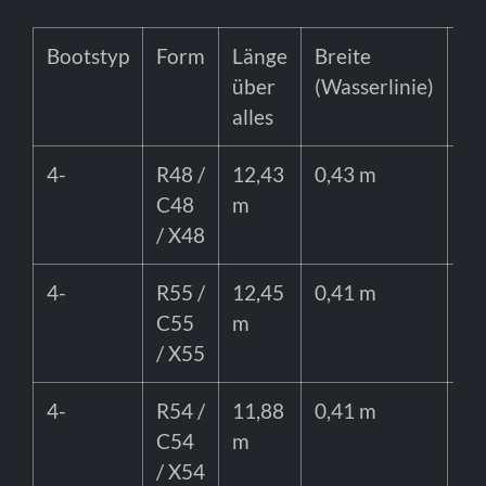
Bootstyp
Form
Länge
Breite
Ru
über
(Wasserlinie)
alles
4-
R48 /
12,43
0,43 m
90
C48
m
/ X48
4-
R55 /
12,45
0,41 m
90
C55
m
/ X55
4-
R54 /
11,88
0,41 m
80
C54
m
/ X54