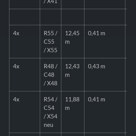
/ X41
4x
R55 /
12,45
0,41 m
90
C55
m
/ X55
4x
R48 /
12,43
0,43 m
90
C48
m
/ X48
4x
R54 /
11,88
0,41 m
80
C54
m
/ X54
neu