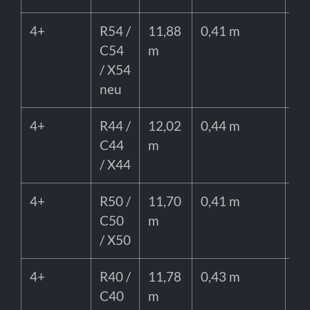
4+
R54 /
11,88
0,41 m
65
C54
m
/ X54
neu
4+
R44 /
12,02
0,44 m
65
C44
m
/ X44
4+
R50 /
11,70
0,41 m
55
C50
m
/ X50
4+
R40 /
11,78
0,43 m
55
C40
m