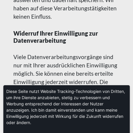
haben auf diese Verarbeitungstätigkeiten
keinen Einfluss.
Widerruf Ihrer Einwilligung zur
Datenverarbeitung
Viele Datenverarbeitungsvorgänge sind
nur mit Ihrer ausdrücklichen Einwilligung
möglich. Sie können eine bereits erteilte
Einwilligung jederzeit widerrufen. Die
Rechtmäßigkeit der bis zum Widerruf
Diese Seite nutzt Website Tracking-Technologien von Dritten,
um ihre Dienste anzubieten, stetig zu verbessern und
erfolgten Datenverarbeitung bleibt vom
Werbung entsprechend der Interessen der Nutzer
Widerruf unberührt.
anzuzeigen. Ich bin damit einverstanden und kann meine
Einwilligung jederzeit mit Wirkung für die Zukunft widerrufen
oder ändern.
Widerspruchsrecht gegen die
Datenerhebung in besonderen Fällen